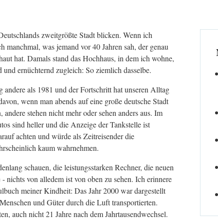
utschlands zweitgrößte Stadt blicken. Wenn ich
ch manchmal, was jemand vor 40 Jahren sah, der genau
aut hat. Damals stand das Hochhaus, in dem ich wohne,
d und ernüchternd zugleich: So ziemlich dasselbe.
ig andere als 1981 und der Fortschritt hat unseren Alltag
n davon, wenn man abends auf eine große deutsche Stadt
 andere stehen nicht mehr oder sehen anders aus. Im
s sind heller und die Anzeige der Tankstelle ist
rauf achten und würde als Zeitreisender die
ahrscheinlich kaum wahrnehmen.
denlang schauen, die leistungsstarken Rechner, die neuen
- nichts von alledem ist von oben zu sehen. Ich erinnere
ulbuch meiner Kindheit: Das Jahr 2000 war dargestellt
e Menschen und Güter durch die Luft transportierten.
dten, auch nicht 21 Jahre nach dem Jahrtausendwechsel.