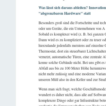
Was lässt sich daraus ableiten? Innovatio
"abgrenzbaren Hardware" statt
Besonders groß sind die Fortschritte und te
oder um Geräte, die ein Unternehmen von A 
Sobald es komplexer wird (z. B. bei ganzen Ge
Dann wird es zu kompliziert oder zu teuer 
hierzulande jedenfalls meistens auf einzeln
Thermostat, dort ein steuerbarer Lichtschalt
vernetzt, automatische Türen, eine zentrale 
kenne solche Gebäude nicht. Bei uns gibt es 
Abfall aus bis zu 100 Meter Höhe herunterw
nicht mehr zulässig und eine moderne Varian
unseren Müll also in den Keller und zur Stra
Wenn man sich fragt, welche Geschäftsmodell
wundert es daher nicht, dass alle auf Softw
komplexere Dinge oder gar Infrastruktur betr
großartig die Errungenschaften von Tesla un