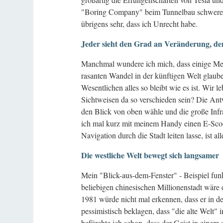
"Boring Company" beim Tunnelbau schwerer 
übrigens sehr, dass ich Unrecht habe.
Jeder sieht den Grad an Veränderung, den
Manchmal wundere ich mich, dass einige Mens
rasanten Wandel in der künftigen Welt glaub
Wesentlichen alles so bleibt wie es ist. Wir l
Sichtweisen da so verschieden sein? Die Antw
den Blick von oben wähle und die große Infras
ich mal kurz mit meinem Handy einen E-Scoot
Navigation durch die Stadt leiten lasse, ist all
Die westliche Welt bewegt sich langsamer
Mein "Blick-aus-dem-Fenster" - Beispiel funk
beliebigen chinesischen Millionenstadt wäre
1981 würde nicht mal erkennen, dass er in der
pessimistisch beklagen, dass "die alte Welt"
befürchte ich schon, dass der Geist in einem