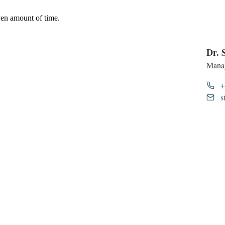
Dr. 
Manag
+
s