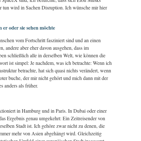
tun wird in Sachen Disruption. Ich wünsche mir hier
 er oder sie sehen möchte
chen vom Fortschritt fasziniert sind und an einen
en, andere aber eher davon ausgehen, dass im
eben schließlich alle in derselben Welt, wie können die
ort ist simpel: Je nachdem, was ich betrachte: Wenn ich
truktur betrachte, hat sich quasi nichts verändert, wenn
er buche, der mir nicht gehört und mich dann mit der
es anders als früher.
tioniert in Hamburg und in Paris. In Dubai oder einer
 das Ergebnis genau umgekehrt: Ein Zeitreisender von
selben Stadt ist. Ich gehöre zwar nicht zu denen, die
 immer mehr von Asien abgehängt wird. Gleichzeitig
 statischen Umfeld einer europäischen Stadt insgesamt