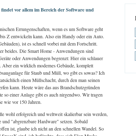
n findet vor allem im Bereich der Software und
chnischen Errungenschaften, wenn es um Software geht
bis Z entwickeln kann. Also ein Handy oder ein Auto.
bäuden), ist es schnell vorbei mit dem Fortschritt.
oder beides. Die Smart Home - Anwendungen sind
e Geräte oder Anwendungen begrenzt: Hier ein schlauer
er. Aber ein wirklich modernes Gebäude, komplett
Absauganlage für Staub und Müll, wo gibt es sowas? Ich
tatsächlich einen Müllschacht, durch den man seinen
erfen kann. Heute wäre das aus Brandschutzgründen
te so einer Anlage gibt es auch nirgendwo. Wir tragen
ße wie vor 150 Jahren.
e wohl erfolgreich und weltweit skalierbar sein werden,
are und "abgrenzbare Hardware" setzen. Sobald
offen ist, glaube ich nicht an den schnellen Wandel. So
d SpaceX sind, ich befürchte, dass sich Elon Musks