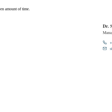
Dr. 
Manag
+
s