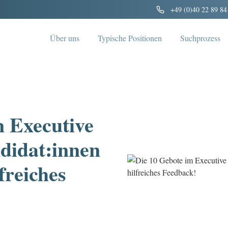
+49 (0)40 22 89 84
Über uns
Typische Positionen
Suchprozess
m Executive
didat:innen
freiches