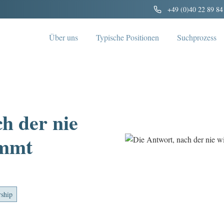
+49 (0)40 22 89 84
Über uns
Typische Positionen
Suchprozess
h der nie
ommt
rship