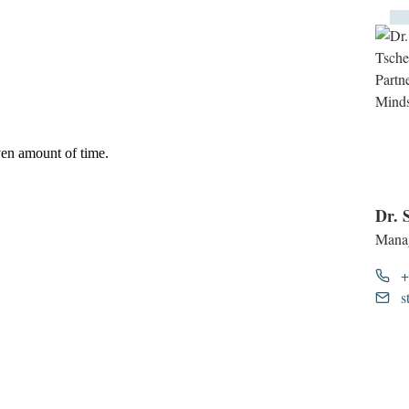
Dr. 
Manag
+
s