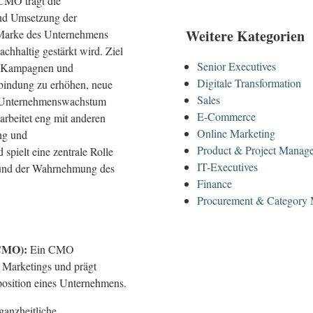
 CMO trägt die
nd Umsetzung der
Weitere Kategorien
e Marke des Unternehmens
achhaltig gestärkt wird. Ziel
Senior Executives
ive Kampagnen und
Digitale Transformation
bindung zu erhöhen, neue
Sales
as Unternehmenswachstum
E-Commerce
arbeitet eng mit anderen
Online Marketing
ng und
Product & Project Manag
ielt eine zentrale Rolle
IT-Executives
ts und der Wahrnehmung des
Finance
Procurement & Category
(CMO):
Ein CMO
s Marketings und prägt
osition eines Unternehmens.
anzheitliche