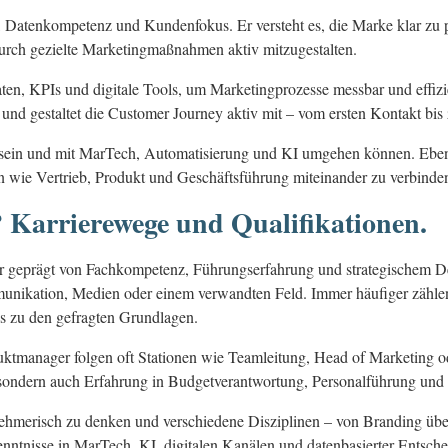
 Datenkompetenz und Kundenfokus. Er versteht es, die Marke klar zu p
rch gezielte Marketingmaßnahmen aktiv mitzugestalten.
en, KPIs und digitale Tools, um Marketingprozesse messbar und effizient
 und gestaltet die Customer Journey aktiv mit – vom ersten Kontakt bis 
in und mit MarTech, Automatisierung und KI umgehen können. Ebenso
n wie Vertrieb, Produkt und Geschäftsführung miteinander zu verbinde
Karrierewege und Qualifikationen.
r geprägt von Fachkompetenz, Führungserfahrung und strategischem De
ikation, Medien oder einem verwandten Feld. Immer häufiger zählen
s zu den gefragten Grundlagen.
uktmanager folgen oft Stationen wie Teamleitung, Head of Marketing
 sondern auch Erfahrung in Budgetverantwortung, Personalführung und
rnehmerisch zu denken und verschiedene Disziplinen – von Branding ü
ntnisse in MarTech, KI, digitalen Kanälen und datenbasierter Entschei