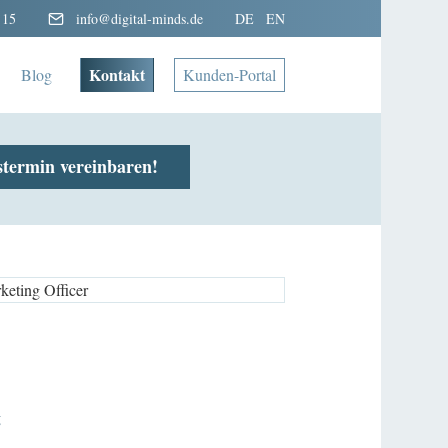
 15
info@digital-minds.de
DE
EN
Kontakt
Blog
Kunden-Portal
stermin vereinbaren!
g