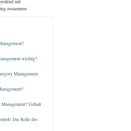
greifend mit
ling zusammen.
 Management?
Management wichtig?
Category Management
.
 Management?
ry Management? Gehalt
trieb: Die Rolle des