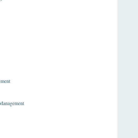
ement
 Management