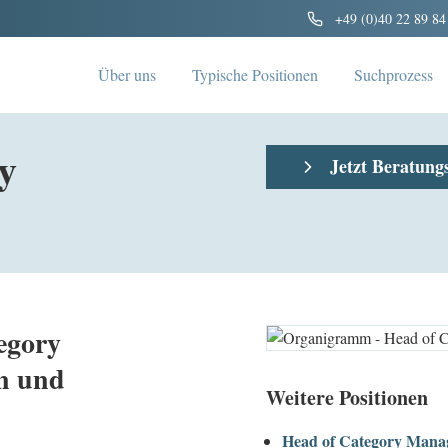
+49 (0)40 22 89 84
Über uns
Typische Positionen
Suchprozess
y
Jetzt Beratung
egory
n und
Weitere Positionen
Head of Category Mana