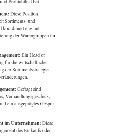
d Profitabilität bei.
ment:
Diese Position
lt Sortiments- und
nd koordiniert eng mit
onierung der Warengruppen im
anagement:
Ein Head of
 für die wirtschaftliche
g der Sortimentsstrategie
veränderungen.
agement:
Gefragt sind
nis, Verhandlungsgeschick,
nd ein ausgeprägtes Gespür
ent im Unternehmen:
Diese
nagement des Einkaufs oder