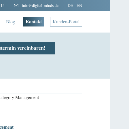
 15
info@digital-minds.de
DE
EN
Kontakt
Blog
Kunden-Portal
stermin vereinbaren!
gement