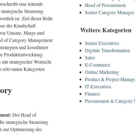
schreibt eine leitende
Head of Procurement
e strategische Steuerung
Senior Category Manager
tlich ist. Ziel dieser Rolle
isse der Kundschaft
Weitere Kategorien
e wie Umsatz, Marge und
ead of Category Management
Senior Executives
strategien und koordiniert
Digitale Transformation
wie Produktentwicklung.
Sales
mit strategischer Weitsicht
E-Commerce
en relevanten Kategorien
Online Marketing
Product & Project Manag
IT-Executives
gory
Finance
Procurement & Category
ement:
Der Head of
ie strategische Steuerung
h zur Optimierung des